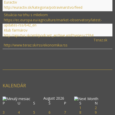
Euractiv
http://euractiv.sk/kategoria/potravinarstvo/feed
Situácia na trhu s mliekom
https://ec.europa.eu/agriculture/market-observatory/latest-
updates-rss/642_en
Klub farmárov
http://api.rtvs.sk/xml/podcast_archive.xml?series=1594
Teraz.sk
http://www.teraz.sk/rss/ekonomika.rss
KALENDÁR
August 2026
P
U
S
Š
P
S
N
1
2
3
4
5
6
7
8
9