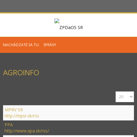
NACHÁDZATE SA TU:
SPRÁVY
AGROINFO
MPRV SR
http://mpsr.sk/rss
PPA
http://www.apa.sk/rss/