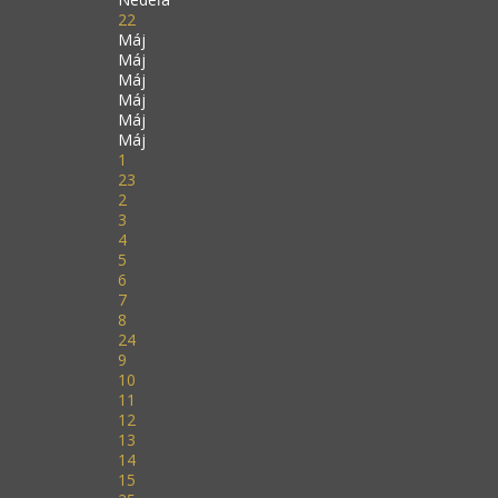
22
Máj
Máj
Máj
Máj
Máj
Máj
1
23
2
3
4
5
6
7
8
24
9
10
11
12
13
14
15